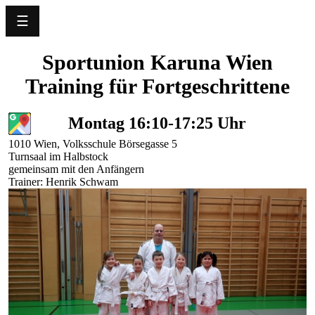
☰
Language
Sportunion Karuna Wien
Training für Fortgeschrittene
Home
Nyheter
Montag 16:10-17:25 Uhr
1010 Wien, Volksschule Börsegasse 5
Vår
Turnsaal im Halbstock
förening
gemeinsam mit den Anfängern
Trainer: Henrik Schwam
Träningsplan
Evenemang
Framgångar