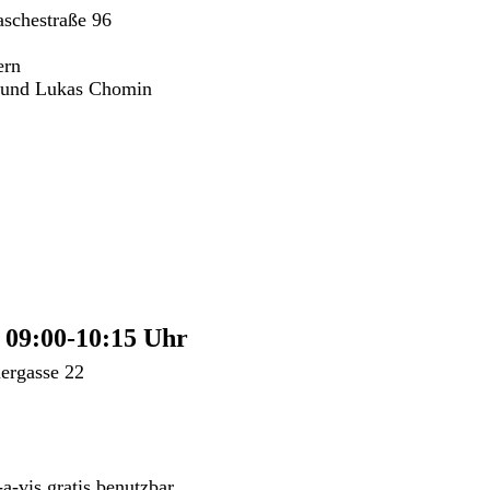
schestraße 96
ern
r und Lukas Chomin
 09:00-10:15 Uhr
ergasse 22
a-vis gratis benutzbar