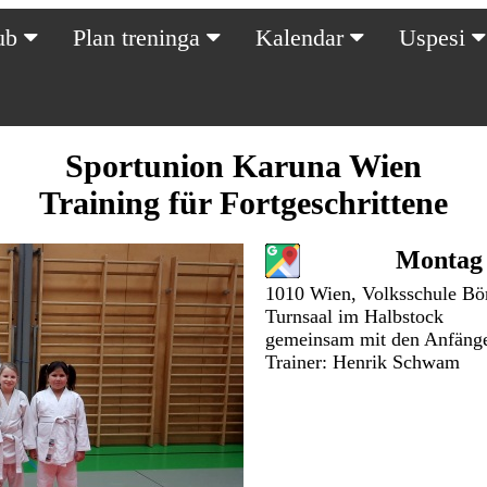
lub
Plan treninga
Kalendar
Uspesi
Sportunion Karuna Wien
Training für Fortgeschrittene
Montag 
1010 Wien, Volksschule Bö
Turnsaal im Halbstock
gemeinsam mit den Anfäng
Trainer: Henrik Schwam