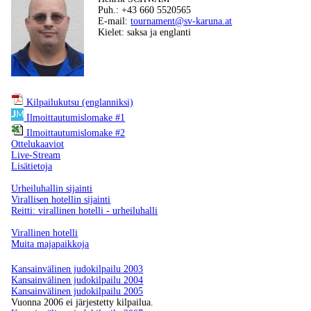
judokilpailu
Puh.: +43 660 5520565
2026
E-mail:
tournament@sv-karuna.at
Kielet: saksa ja englanti
Kilpailukutsu (englanniksi)
Ilmoittautumislomake #1
Ilmoittautumislomake #2
Ottelukaaviot
Live-Stream
Lisätietoja
Urheiluhallin sijainti
Virallisen hotellin sijainti
Reitti: virallinen hotelli - urheiluhalli
Virallinen hotelli
Muita majapaikkoja
Kansainvälinen judokilpailu 2003
Kansainvälinen judokilpailu 2004
Kansainvälinen judokilpailu 2005
Vuonna 2006 ei järjestetty kilpailua.