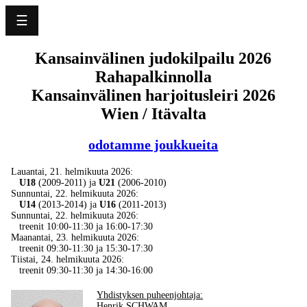
☰
Language
Kansainvälinen judokilpailu 2026
Rahapalkinnolla
Home
Kansainvälinen harjoitusleiri 2026
Uutisia
Wien / Itävalta
Seuramme
odotamme joukkueita
Lauantai, 21. helmikuuta 2026:
Harjoittelusuunnitelma
U18
(2009-2011) ja
U21
(2006-2010)
Sunnuntai, 22. helmikuuta 2026:
U14
(2013-2014) ja
U16
(2011-2013)
Sunnuntai, 22. helmikuuta 2026:
Kalenteri
treenit 10:00-11:30 ja 16:00-17:30
Maanantai, 23. helmikuuta 2026:
treenit 09:30-11:30 ja 15:30-17:30
Menestys
Tiistai, 24. helmikuuta 2026:
treenit 09:30-11:30 ja 14:30-16:00
Kansainvälinen
Yhdistyksen puheenjohtaja:
Henrik SCHWAM