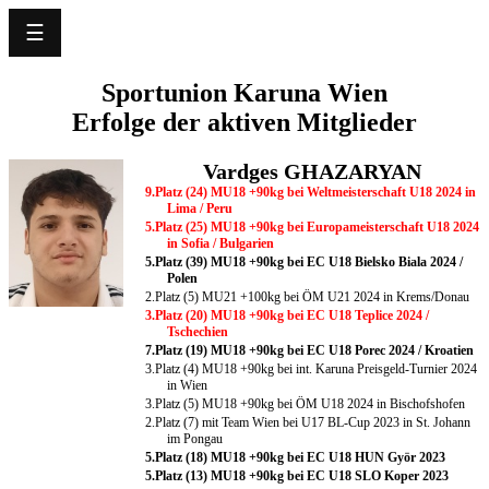
☰
Language
Sportunion Karuna Wien
Erfolge der aktiven Mitglieder
Home
News
Vardges GHAZARYAN
9.Platz (24) MU18 +90kg bei Weltmeisterschaft U18 2024 in
Lima / Peru
Our
5.Platz (25) MU18 +90kg bei Europameisterschaft U18 2024
in Sofia / Bulgarien
Club
5.Platz (39) MU18 +90kg bei EC U18 Bielsko Biala 2024 /
Polen
2.Platz (5) MU21 +100kg bei ÖM U21 2024 in Krems/Donau
Training
3.Platz (20) MU18 +90kg bei EC U18 Teplice 2024 /
Tschechien
Schedule
7.Platz (19) MU18 +90kg bei EC U18 Porec 2024 / Kroatien
3.Platz (4) MU18 +90kg bei int. Karuna Preisgeld-Turnier 2024
in Wien
Events
3.Platz (5) MU18 +90kg bei ÖM U18 2024 in Bischofshofen
2.Platz (7) mit Team Wien bei U17 BL-Cup 2023 in St. Johann
im Pongau
Successes
5.Platz (18) MU18 +90kg bei EC U18 HUN Györ 2023
5.Platz (13) MU18 +90kg bei EC U18 SLO Koper 2023