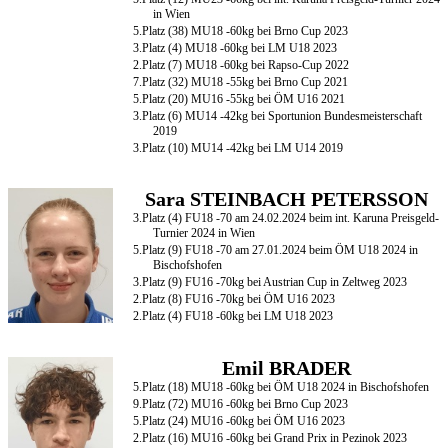
in Wien
5.Platz (38) MU18 -60kg bei Brno Cup 2023
3.Platz (4) MU18 -60kg bei LM U18 2023
2.Platz (7) MU18 -60kg bei Rapso-Cup 2022
7.Platz (32) MU18 -55kg bei Brno Cup 2021
5.Platz (20) MU16 -55kg bei ÖM U16 2021
3.Platz (6) MU14 -42kg bei Sportunion Bundesmeisterschaft
2019
3.Platz (10) MU14 -42kg bei LM U14 2019
Sara STEINBACH PETERSSON
3.Platz (4) FU18 -70 am 24.02.2024 beim int. Karuna Preisgeld-
Turnier 2024 in Wien
5.Platz (9) FU18 -70 am 27.01.2024 beim ÖM U18 2024 in
Bischofshofen
3.Platz (9) FU16 -70kg bei Austrian Cup in Zeltweg 2023
2.Platz (8) FU16 -70kg bei ÖM U16 2023
2.Platz (4) FU18 -60kg bei LM U18 2023
Emil BRADER
5.Platz (18) MU18 -60kg bei ÖM U18 2024 in Bischofshofen
9.Platz (72) MU16 -60kg bei Brno Cup 2023
5.Platz (24) MU16 -60kg bei ÖM U16 2023
2.Platz (16) MU16 -60kg bei Grand Prix in Pezinok 2023