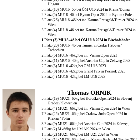
Ungarn
3.Platz (10) MU16 -55 bei ÖM U16 2024 in Krems/Donau
2.Platz (5) MU18 -46 bei Bytom Open 2024 in Bytom / Polen
3.Platz (26) MU16 -46 bei int. Karuna Preisgeld-Turnier 2024 in
Wien
3.Platz (4) MU18 -46 bei int. Karuna Preisgeld-Turnier 2024 in
Wien
1.Platz (3) MU18 -46 bei ÖM U18 2024 in Bischofshofen
1.Platz (20) MU16 -46 bei Turnier in Česká Třebová /
Tschechien
2.Platz (5) MU16 -46kg bei int. Vienna Open 2023
3.Platz (11) MU16 -46kg bei Austrian Cup in Zeltweg 2023
2.Platz (8) MU16 -42kg bei ÖM U16 2023
5.Platz (8) MU16 -42kg bei Grand Prix in Pezinok 2023
2.Platz (4) MU16 -42kg bei LM U16 2023
Thomas ORNIK
5.Platz (19) MU21 -66kg bei Koroška Open 2024 in Slovenj
Gradec / Slowenien
3.Platz (4) MU21 -66kg bei int. Vienna Open 2024 in Wien
7.Platz (25) MU21 -66kg bei Crakow Judo Open 2024 in
Krakau / Polen
3.Platz (9) MU21 -66kg bei Austrian Cup 2024 in Zeltweg
1.Platz (2) M -66kg bei LM AK 2024 in Wien
1.Platz (2) MU21 -66kg bei LM U21 2024 in Wien
5.Platz (12) MU23 -66kg bei int. Karuna Preisgeld-Turnier 2024