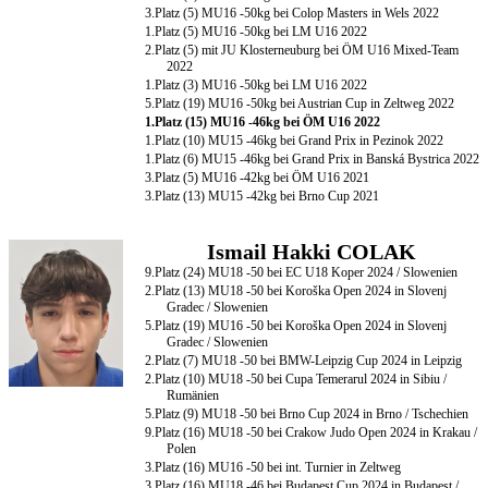
3.Platz (5) MU16 -50kg bei Colop Masters in Wels 2022
1.Platz (5) MU16 -50kg bei LM U16 2022
2.Platz (5) mit JU Klosterneuburg bei ÖM U16 Mixed-Team
2022
1.Platz (3) MU16 -50kg bei LM U16 2022
5.Platz (19) MU16 -50kg bei Austrian Cup in Zeltweg 2022
1.Platz (15) MU16 -46kg bei ÖM U16 2022
1.Platz (10) MU15 -46kg bei Grand Prix in Pezinok 2022
1.Platz (6) MU15 -46kg bei Grand Prix in Banská Bystrica 2022
3.Platz (5) MU16 -42kg bei ÖM U16 2021
3.Platz (13) MU15 -42kg bei Brno Cup 2021
Ismail Hakki COLAK
9.Platz (24) MU18 -50 bei EC U18 Koper 2024 / Slowenien
2.Platz (13) MU18 -50 bei Koroška Open 2024 in Slovenj
Gradec / Slowenien
5.Platz (19) MU16 -50 bei Koroška Open 2024 in Slovenj
Gradec / Slowenien
2.Platz (7) MU18 -50 bei BMW-Leipzig Cup 2024 in Leipzig
2.Platz (10) MU18 -50 bei Cupa Temerarul 2024 in Sibiu /
Rumänien
5.Platz (9) MU18 -50 bei Brno Cup 2024 in Brno / Tschechien
9.Platz (16) MU18 -50 bei Crakow Judo Open 2024 in Krakau /
Polen
3.Platz (16) MU16 -50 bei int. Turnier in Zeltweg
3.Platz (16) MU18 -46 bei Budapest Cup 2024 in Budapest /