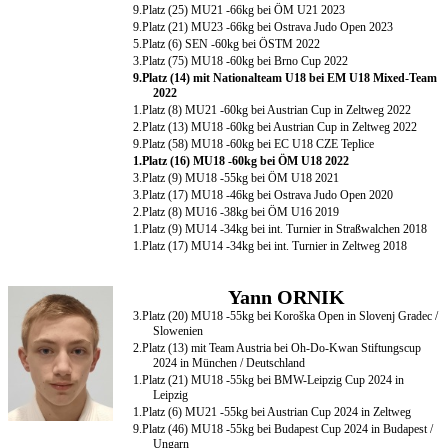
9.Platz (25) MU21 -66kg bei ÖM U21 2023
9.Platz (21) MU23 -66kg bei Ostrava Judo Open 2023
5.Platz (6) SEN -60kg bei ÖSTM 2022
3.Platz (75) MU18 -60kg bei Brno Cup 2022
9.Platz (14) mit Nationalteam U18 bei EM U18 Mixed-Team
2022
1.Platz (8) MU21 -60kg bei Austrian Cup in Zeltweg 2022
2.Platz (13) MU18 -60kg bei Austrian Cup in Zeltweg 2022
9.Platz (58) MU18 -60kg bei EC U18 CZE Teplice
1.Platz (16) MU18 -60kg bei ÖM U18 2022
3.Platz (9) MU18 -55kg bei ÖM U18 2021
3.Platz (17) MU18 -46kg bei Ostrava Judo Open 2020
2.Platz (8) MU16 -38kg bei ÖM U16 2019
1.Platz (9) MU14 -34kg bei int. Turnier in Straßwalchen 2018
1.Platz (17) MU14 -34kg bei int. Turnier in Zeltweg 2018
Yann ORNIK
3.Platz (20) MU18 -55kg bei Koroška Open in Slovenj Gradec /
Slowenien
2.Platz (13) mit Team Austria bei Oh-Do-Kwan Stiftungscup
2024 in München / Deutschland
1.Platz (21) MU18 -55kg bei BMW-Leipzig Cup 2024 in
Leipzig
1.Platz (6) MU21 -55kg bei Austrian Cup 2024 in Zeltweg
9.Platz (46) MU18 -55kg bei Budapest Cup 2024 in Budapest /
Ungarn