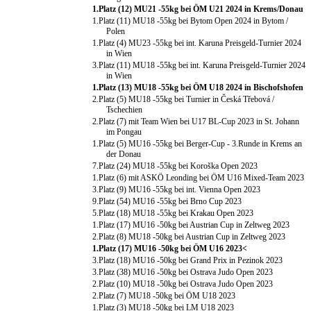
1.Platz (12) MU21 -55kg bei ÖM U21 2024 in Krems/Donau
1.Platz (11) MU18 -55kg bei Bytom Open 2024 in Bytom /
Polen
1.Platz (4) MU23 -55kg bei int. Karuna Preisgeld-Turnier 2024
in Wien
3.Platz (11) MU18 -55kg bei int. Karuna Preisgeld-Turnier 2024
in Wien
1.Platz (13) MU18 -55kg bei ÖM U18 2024 in Bischofshofen
2.Platz (5) MU18 -55kg bei Turnier in Česká Třebová /
Tschechien
2.Platz (7) mit Team Wien bei U17 BL-Cup 2023 in St. Johann
im Pongau
1.Platz (5) MU16 -55kg bei Berger-Cup - 3.Runde in Krems an
der Donau
7.Platz (24) MU18 -55kg bei Koroška Open 2023
1.Platz (6) mit ASKÖ Leonding bei ÖM U16 Mixed-Team 2023
3.Platz (9) MU16 -55kg bei int. Vienna Open 2023
9.Platz (54) MU16 -55kg bei Brno Cup 2023
5.Platz (18) MU18 -55kg bei Krakau Open 2023
1.Platz (17) MU16 -50kg bei Austrian Cup in Zeltweg 2023
2.Platz (8) MU18 -50kg bei Austrian Cup in Zeltweg 2023
1.Platz (17) MU16 -50kg bei ÖM U16 2023<
3.Platz (18) MU16 -50kg bei Grand Prix in Pezinok 2023
3.Platz (38) MU16 -50kg bei Ostrava Judo Open 2023
2.Platz (10) MU18 -50kg bei Ostrava Judo Open 2023
2.Platz (7) MU18 -50kg bei ÖM U18 2023
1.Platz (3) MU18 -50kg bei LM U18 2023