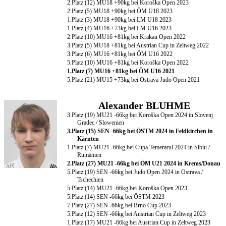
2.Platz (12) MU18 +90kg bei Koroška Open 2023
2.Platz (5) MU18 +90kg bei ÖM U18 2023
Меѓународен
1.Platz (3) MU18 +90kg bei LM U18 2023
турнир
1.Platz (4) MU16 +73kg bei LM U16 2023
во
2.Platz (10) MU16 +81kg bei Krakau Open 2022
3.Platz (5) MU18 +81kg bei Austrian Cup in Zeltweg 2022
џудо
3.Platz (6) MU16 +81kg bei ÖM U16 2022
2026
5.Platz (10) MU16 +81kg bei Koroška Open 2022
година
1.Platz (7) MU16 +81kg bei ÖM U16 2021
5.Platz (21) MU15 +73kg bei Ostrava Judo Open 2021
Alexander BLUHME
3.Platz (19) MU21 -66kg bei Koroška Open 2024 in Slovenj
Gradec / Slowenien
3.Platz (15) SEN -66kg bei ÖSTM 2024 in Feldkirchen in
Kärnten
1.Platz (7) MU21 -66kg bei Cupa Temerarul 2024 in Sibiu /
Rumänien
2.Platz (27) MU21 -66kg bei ÖM U21 2024 in Krems/Donau
5.Platz (19) SEN -66kg bei Judo Open 2024 in Ostrava /
Tschechien
5.Platz (14) MU21 -66kg bei Koroška Open 2023
5.Platz (14) SEN -66kg bei ÖSTM 2023
7.Platz (27) SEN -66kg bei Brno Cup 2023
5.Platz (12) SEN -66kg bei Austrian Cup in Zeltweg 2023
1.Platz (17) MU21 -66kg bei Austrian Cup in Zeltweg 2023