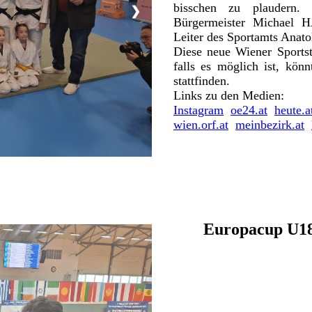
bisschen zu plaudern.
❯
Bürgermeister Michael 
Leiter des Sportamts Ana
Diese neue Wiener Sportst
falls es möglich ist, könn
stattfinden.
Links zu den Medien:
Instagram
oe24.at
heute.a
wien.orf.at
meinbezirk.at
Europacup U18 