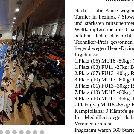
Nach 1 Jahr Pause wegen
Turnier in Pezinok / Slowa
und stärksten mitzunehme
Wettkampfgruppe die Ch
belohnt. Jeder, der nicht
Techniker-Preis gewonnen.
liegend wegen Head-Diving 
Ergebnisse:
1.Platz (06) MU18 -50kg:
❯
1.Platz (03) FU11 -27kg
2.Platz (07) FU13 -40kg
3.Platz (10) MU13 -60kg
3.Platz (06) FU13 -30kg:
7.Platz (13) MU15 -60k
9.Platz (10) MU13 -46kg
-.Platz (31) MU18 -66kg
Kampfbilanz: 9 Kämpfe ge
Im Medaillenspiegel ha
Vereinen erreicht.
Insgesamt waren 560 Starte