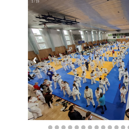
1 / 19
❮