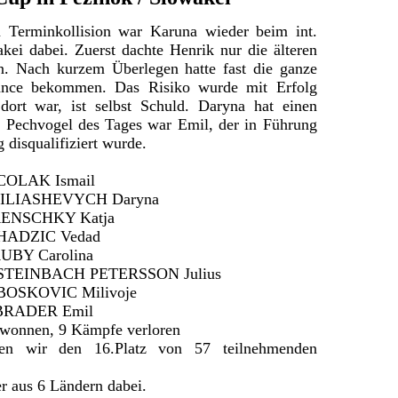
 Terminkollision war Karuna wieder beim int.
kei dabei. Zuerst dachte Henrik nur die älteren
n. Nach kurzem Überlegen hatte fast die ganze
ance bekommen. Das Risiko wurde mit Erfolg
 dort war, ist selbst Schuld. Daryna hat einen
 Pechvogel des Tages war Emil, der in Führung
disqualifiziert wurde.
 COLAK Ismail
: BILIASHEVYCH Daryna
: RENSCHKY Katja
: HADZIC Vedad
 RUBY Carolina
g: STEINBACH PETERSSON Julius
: BOSKOVIC Milivoje
: BRADER Emil
wonnen, 9 Kämpfe verloren
ben wir den 16.Platz von 57 teilnehmenden
r aus 6 Ländern dabei.