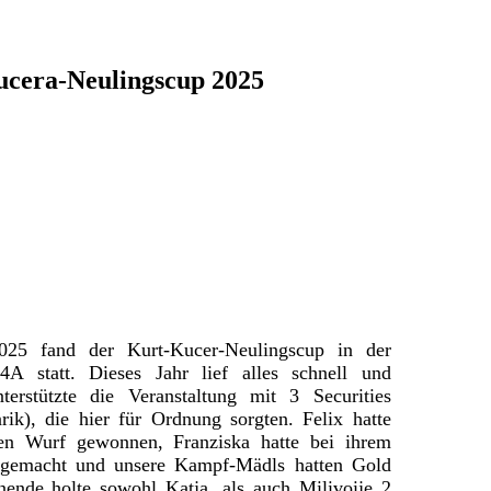
cera-Neulingscup 2025
25 fand der Kurt-Kucer-Neulingscup in der
4A statt. Dieses Jahr lief alles schnell und
terstützte die Veranstaltung mit 3 Securities
ik), die hier für Ordnung sorgten. Felix hatte
en Wurf gewonnen, Franziska hatte bei ihrem
r gemacht und unsere Kampf-Mädls hatten Gold
ende holte sowohl Katja, als auch Milivoije 2