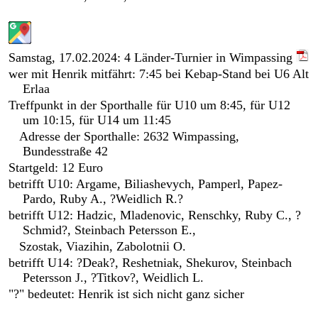
Torneio
Internacional
de
Samstag, 17.02.2024: 4 Länder-Turnier in Wimpassing
Judo
wer mit Henrik mitfährt: 7:45 bei Kebap-Stand bei U6 Alt
2026
Erlaa
Treffpunkt in der Sporthalle für U10 um 8:45, für U12
um 10:15, für U14 um 11:45
Adresse der Sporthalle: 2632 Wimpassing,
Bundesstraße 42
Startgeld: 12 Euro
betrifft U10: Argame, Biliashevych, Pamperl, Papez-
Pardo, Ruby A., ?Weidlich R.?
betrifft U12: Hadzic, Mladenovic, Renschky, Ruby C., ?
Schmid?, Steinbach Petersson E.,
Szostak, Viazihin, Zabolotnii O.
betrifft U14: ?Deak?, Reshetniak, Shekurov, Steinbach
Petersson J., ?Titkov?, Weidlich L.
"?" bedeutet: Henrik ist sich nicht ganz sicher