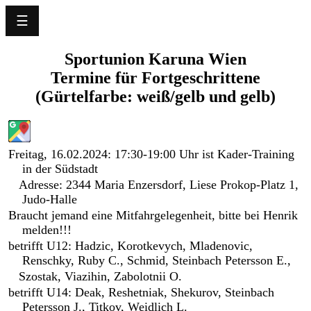
☰
Language
Sportunion Karuna Wien
Termine für Fortgeschrittene
Home
(Gürtelfarbe: weiß/gelb und gelb)
News
Our
Freitag, 16.02.2024: 17:30-19:00 Uhr ist Kader-Training
Club
in der Südstadt
Adresse: 2344 Maria Enzersdorf, Liese Prokop-Platz 1,
Training
Judo-Halle
Braucht jemand eine Mitfahrgelegenheit, bitte bei Henrik
Schedule
melden!!!
betrifft U12: Hadzic, Korotkevych, Mladenovic,
Events
Renschky, Ruby C., Schmid, Steinbach Petersson E.,
Szostak, Viazihin, Zabolotnii O.
Successes
betrifft U14: Deak, Reshetniak, Shekurov, Steinbach
Petersson J., Titkov, Weidlich L.