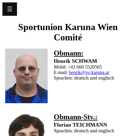
☰
Language
Sportunion Karuna Wien
Comité
Home
News
Obmann:
Henrik SCHWAM
Notre
Mobil: +43 660 5520565
club
E-mail:
henrik@sv-karuna.at
Sprachen: deutsch und englisch
Planning
Agenda
Obmann-Stv.:
Exploits
Florian TEICHMANN
Sprachen: deutsch und englisch